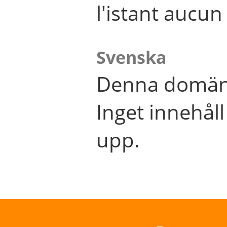
l'istant aucu
Svenska
Denna domän 
Inget innehål
upp.